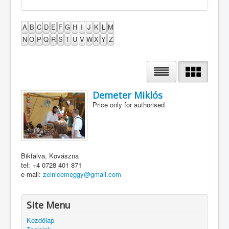
A
B
C
D
E
F
G
H
I
J
K
L
M
N
O
P
Q
R
S
T
U
V
W
X
Y
Z
Demeter Miklós
Price only for authorised
Bikfalva, Kovászna
tel: +4 0728 401 871
e-mail:
zelnicemeggy@gmail.com
Site Menu
Kezdőlap