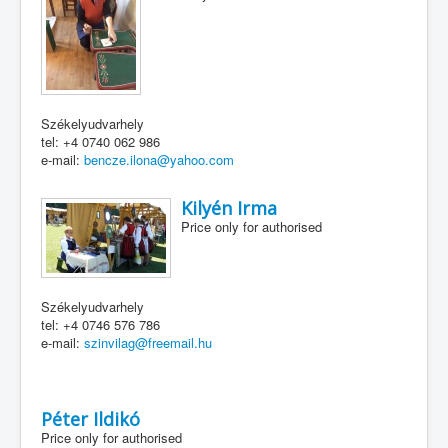
Székelyudvarhely
tel: +4 0740 062 986
e-mail:
bencze.ilona@yahoo.com
Kilyén Irma
Price only for authorised
Székelyudvarhely
tel: +4 0746 576 786
e-mail:
szinvilag@freemail.hu
Péter Ildikó
Price only for authorised