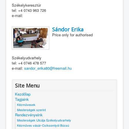
Székelykeresztúr
tel: +4 0743 963 726
e-mail:
Sándor Erika
Price only for authorised
Székelyudvarhely
tel: +4 0746 478 577
e-mail:
sandor_erika80@freemail.hu
Site Menu
Kezdőlap
Tagjaink
Kézművesek
Mesterségek szerint
Rendezvényeink
Mesterségek Utcája Székelyudvarhely
Kézműves vásár-Csíksomlyói Búcsú