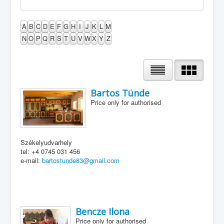
A
B
C
D
E
F
G
H
I
J
K
L
M
N
O
P
Q
R
S
T
U
V
W
X
Y
Z
Bartos Tünde
Price only for authorised
Székelyudvarhely
tel: +4 0745 031 456
e-mail:
bartostunde83@gmail.com
Bencze Ilona
Price only for authorised