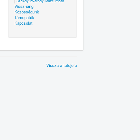
Székelyudvarhelyi Múzeumban
Visszhang
Közösségünk
Támogatók
Kapcsolat
Vissza a tetejére