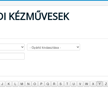
DI KÉZMŰVESEK
J
K
L
M
N
O
P
Q
R
S
T
U
V
W
X
Y
Z