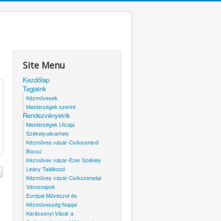
Site Menu
Kezdőlap
Tagjaink
Kézművesek
Mesterségek szerint
Rendezvényeink
Mesterségek Utcája
Székelyudvarhely
Kézműves vásár-Csíksomlyói
Búcsú
Kézműves vásár-Ezer Székely
Leány Találkozó
Kézműves vásár-Csíkszeredai
Városnapok
Európai Művészet és
Kézművesség Napjai
Karácsonyi Vásár a