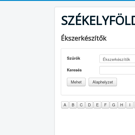
SZÉKELYFÖL
Ékszerkészítők
Szűrők
Keresés
A
B
C
D
E
F
G
H
I