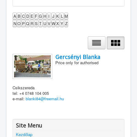
A
B
C
D
E
F
G
H
I
J
K
L
M
N
O
P
Q
R
S
T
U
V
W
X
Y
Z
Gercsényi Blanka
Price only for authorised
Csikszereda
tel: +4 0748 104 005
e-mail:
blanki84@freemail.hu
Site Menu
Kezdőlap