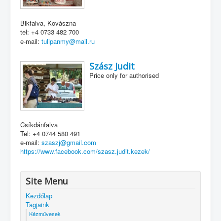
Bikfalva, Kovászna
tel: +4 0733 482 700
e-mail:
tulipanmy@mail.ru
Szász Judit
Price only for authorised
Csíkdánfalva
Tel: +4 0744 580 491
e-mail:
szaszj@gmail.com
https://www.facebook.com/szasz.judit.kezek/
Site Menu
Kezdőlap
Tagjaink
Kézművesek