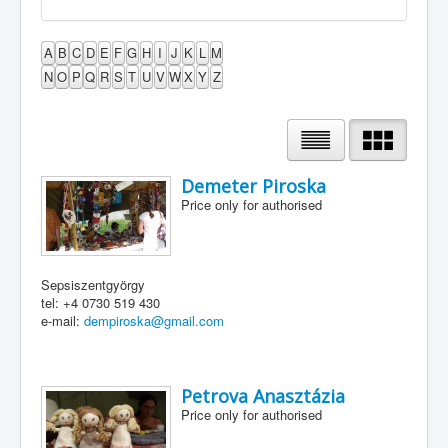
A
B
C
D
E
F
G
H
I
J
K
L
M
N
O
P
Q
R
S
T
U
V
W
X
Y
Z
Demeter Piroska
Price only for authorised
Sepsiszentgyörgy
tel: +4 0730 519 430
e-mail:
dempiroska@gmail.com
Petrova Anasztázia
Price only for authorised