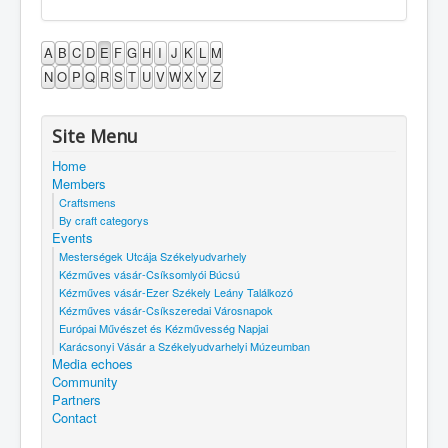
A
B
C
D
E
F
G
H
I
J
K
L
M
N
O
P
Q
R
S
T
U
V
W
X
Y
Z
Site Menu
Home
Members
Craftsmens
By craft categorys
Events
Mesterségek Utcája Székelyudvarhely
Kézműves vásár-Csíksomlyói Búcsú
Kézműves vásár-Ezer Székely Leány Találkozó
Kézműves vásár-Csíkszeredai Városnapok
Európai Művészet és Kézművesség Napjai
Karácsonyi Vásár a Székelyudvarhelyi Múzeumban
Media echoes
Community
Partners
Contact