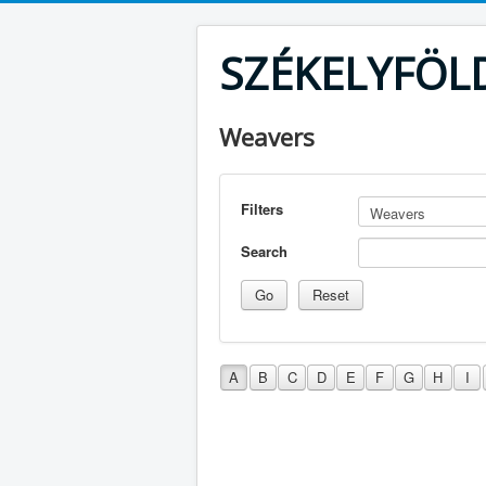
SZÉKELYFÖL
Weavers
Filters
Search
A
B
C
D
E
F
G
H
I