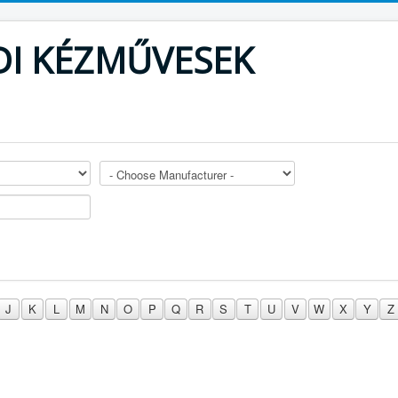
DI KÉZMŰVESEK
J
K
L
M
N
O
P
Q
R
S
T
U
V
W
X
Y
Z