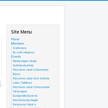
Site Menu
Home
Members
Craftsmens
By craft categorys
Events
Mesterségek Utcája
Székelyudvarhely
Kézműves vásár-Csíksomlyói
Búcsú
Kézműves vásár-Ezer Székely
Leány Találkozó
Kézműves vásár-Csíkszeredai
Városnapok
Európai Művészet és
Kézművesség Napjai
Karácsonyi Vásár a