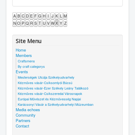
A
B
C
D
E
F
G
H
I
J
K
L
M
N
O
P
Q
R
S
T
U
V
W
X
Y
Z
Site Menu
Home
Members
Craftsmens
By craft categorys
Events
Mesterségek Utcája Székelyudvarhely
Kézműves vásár-Csíksomlyói Búcsú
Kézműves vásár-Ezer Székely Leány Találkozó
Kézműves vásár-Csíkszeredai Városnapok
Európai Művészet és Kézművesség Napjai
Karácsonyi Vásár a Székelyudvarhelyi Múzeumban
Media echoes
Community
Partners
Contact