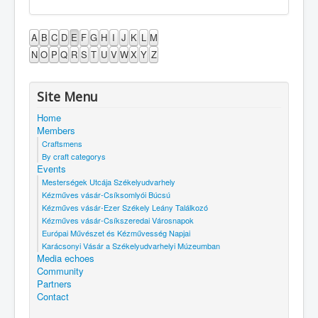
A
B
C
D
E
F
G
H
I
J
K
L
M
N
O
P
Q
R
S
T
U
V
W
X
Y
Z
Site Menu
Home
Members
Craftsmens
By craft categorys
Events
Mesterségek Utcája Székelyudvarhely
Kézműves vásár-Csíksomlyói Búcsú
Kézműves vásár-Ezer Székely Leány Találkozó
Kézműves vásár-Csíkszeredai Városnapok
Európai Művészet és Kézművesség Napjai
Karácsonyi Vásár a Székelyudvarhelyi Múzeumban
Media echoes
Community
Partners
Contact