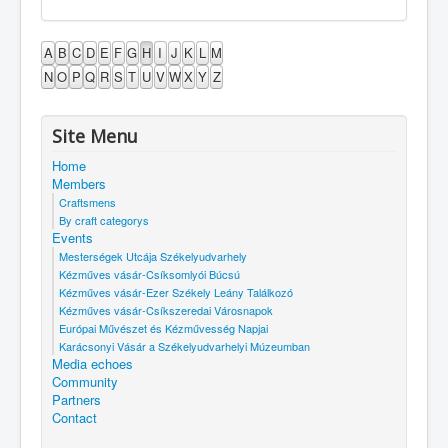
A
B
C
D
E
F
G
H
I
J
K
L
M
N
O
P
Q
R
S
T
U
V
W
X
Y
Z
Site Menu
Home
Members
Craftsmens
By craft categorys
Events
Mesterségek Utcája Székelyudvarhely
Kézműves vásár-Csíksomlyói Búcsú
Kézműves vásár-Ezer Székely Leány Találkozó
Kézműves vásár-Csíkszeredai Városnapok
Európai Művészet és Kézművesség Napjai
Karácsonyi Vásár a Székelyudvarhelyi Múzeumban
Media echoes
Community
Partners
Contact