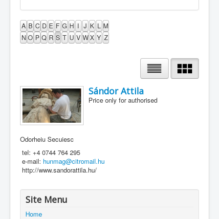
A
B
C
D
E
F
G
H
I
J
K
L
M
N
O
P
Q
R
S
T
U
V
W
X
Y
Z
Sándor Attila
Price only for authorised
Odorheiu Secuiesc
tel: +4 0744 764 295
e-mail:
hunmag@citromail.hu
http://www.sandorattila.hu/
Site Menu
Home