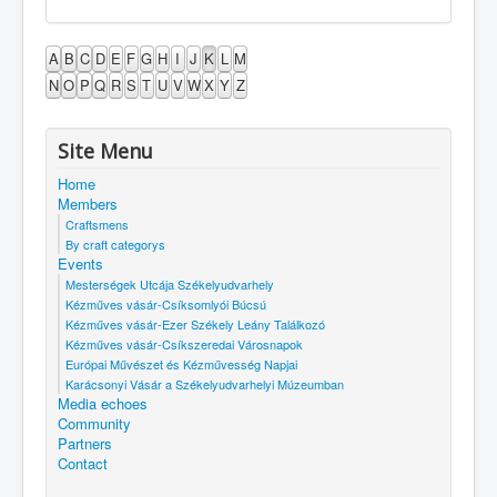
A
B
C
D
E
F
G
H
I
J
K
L
M
N
O
P
Q
R
S
T
U
V
W
X
Y
Z
Site Menu
Home
Members
Craftsmens
By craft categorys
Events
Mesterségek Utcája Székelyudvarhely
Kézműves vásár-Csíksomlyói Búcsú
Kézműves vásár-Ezer Székely Leány Találkozó
Kézműves vásár-Csíkszeredai Városnapok
Európai Művészet és Kézművesség Napjai
Karácsonyi Vásár a Székelyudvarhelyi Múzeumban
Media echoes
Community
Partners
Contact