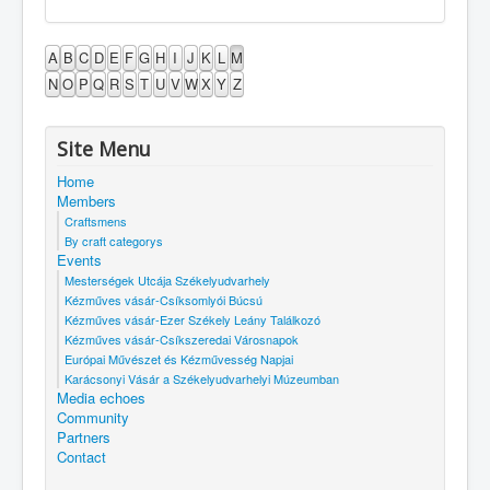
A
B
C
D
E
F
G
H
I
J
K
L
M
N
O
P
Q
R
S
T
U
V
W
X
Y
Z
Site Menu
Home
Members
Craftsmens
By craft categorys
Events
Mesterségek Utcája Székelyudvarhely
Kézműves vásár-Csíksomlyói Búcsú
Kézműves vásár-Ezer Székely Leány Találkozó
Kézműves vásár-Csíkszeredai Városnapok
Európai Művészet és Kézművesség Napjai
Karácsonyi Vásár a Székelyudvarhelyi Múzeumban
Media echoes
Community
Partners
Contact