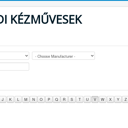
DI KÉZMŰVESEK
J
K
L
M
N
O
P
Q
R
S
T
U
V
W
X
Y
Z