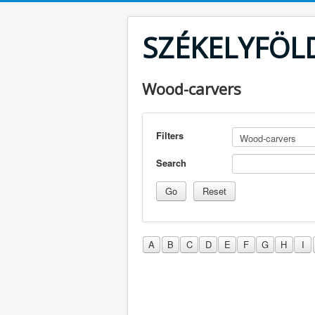
SZÉKELYFÖL
Wood-carvers
Filters
Search
A
B
C
D
E
F
G
H
I