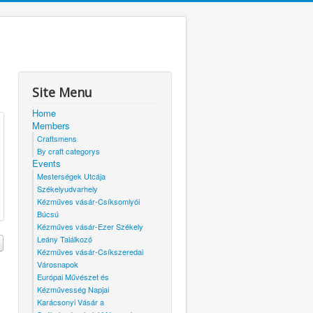
Site Menu
Home
Members
Craftsmens
By craft categorys
Events
Mesterségek Utcája
Székelyudvarhely
Kézműves vásár-Csíksomlyói
Búcsú
Kézműves vásár-Ezer Székely
Leány Találkozó
Kézműves vásár-Csíkszeredai
Városnapok
Európai Művészet és
Kézművesség Napjai
Karácsonyi Vásár a